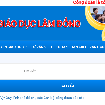
Công đoàn là tổ chức
YỀN GIÁO DỤC
TƯ VẤN
TIẾP NHẬN PHẢN ÁNH
VẬN ĐỘN
TRÍCH YẾU
V/v Quy định chế độ phụ cấp Cán bộ công đoàn các cấp