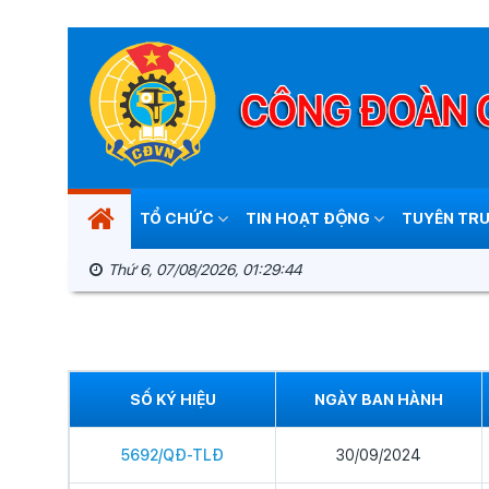
TỔ CHỨC
TIN HOẠT ĐỘNG
TUYÊN TRU
Thứ 6, 07/08/2026, 01:29:44
SỐ KÝ HIỆU
NGÀY BAN HÀNH
5692/QĐ-TLĐ
30/09/2024