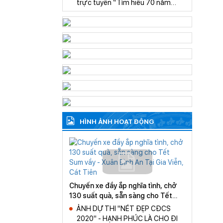
trực tuyến “Tìm hiểu 70 năm
TRIỂN SỰ NGHIỆP GIÁO DỤC
Công đoàn Giáo dục Việt Nam”
NHÀ TRƯỜNG
HÌNH ẢNH HOẠT ĐỘNG
Chuyến xe đầy ắp nghĩa tình, chở
130 suất quà, sẵn sàng cho Tết
Sum vầy - Xuân Bình An Tại Gia
ẢNH DỰ THI "NÉT ĐẸP CĐCS
Viễn, Cát Tiên
2020" - HẠNH PHÚC LÀ CHO ĐI