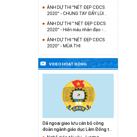
ẢNH DỰ THI "NÉT ĐẸP CĐCS
2020" - CHUNG TAY ĐẨY LÙI
COVID
ẢNH DỰ THI " NÉT ĐẸP CĐCS
2020" - Hiến máu nhân đạo -
Niềm tự hào không giới hạn.
ẢNH DỰ THI "NÉT ĐẸP CĐCS
2020" - MÙA THI
ẢNH DỰ THI "NÉT ĐẸP CĐCS
2020" - DẠY HỌC ONLINE
VIDEO HOẠT ĐỘNG
Dã ngoại giao lưu cán bộ công
đoàn ngành giáo dục Lâm Đồng tại
Huyện Di Linh