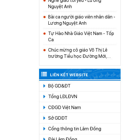
Nghề giáo tôi yêu - Lương
Nguyệt Anh
Bài ca người giáo viên nhân dân -
Lương Nguyệt Anh
Tự Hào Nhà Giáo Việt Nam - Tốp
Ca
Chúc mừng cô giáo Võ Thị Lê
trường Tiểu học Đường Mới,
Đ’Ran, Đơn Dương, xuất sắc với
tiết mục Cánh chim báo tin vui,
đạt giải ba tại Liên hoan tiếng hát
LIÊN KẾT WEBSITE
giáo viên toàn quốc lần thứ V-
Bộ GD&ĐT
2021
Tổng LĐLĐVN
CĐGD Việt Nam
Sở GDĐT
Cổng thông tin Lâm Đồng
Đài Lâm Đồng