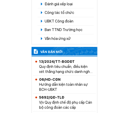
Đánh giá xếp loại
Công tác tổ chức
UBKT Công đoàn
Ban TTND Trường học
Văn hóa ứng xử
VĂN BẢN MỚI
13/2024/TT-BGDĐT
Quy định tiêu chuẩn, điều kiện
xét thăng hạng chức danh nghề
nghiệp giáo viên mầm non, phổ
06/HD-CĐN
thông công lập và giáo viên dự
Hướng dẫn kiện toàn nhân sự
bị đại học
BCH-UBKT
5692/QĐ-TLĐ
V/v Quy định chế độ phụ cấp Cán
bộ công đoàn các cấp