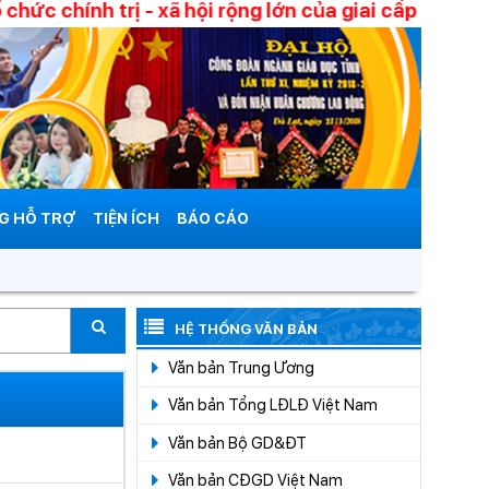
 chính trị - xã hội rộng lớn của giai cấp công nhâ
G HỖ TRỢ
TIỆN ÍCH
BÁO CÁO
HỆ THỐNG VĂN BẢN
Văn bản Trung Ương
Văn bản Tổng LĐLĐ Việt Nam
Văn bản Bộ GD&ĐT
Văn bản CĐGD Việt Nam