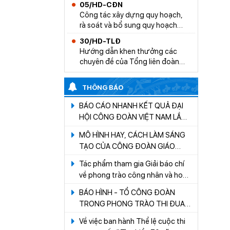
05/HD-CĐN
Công tác xây dựng quy hoạch,
rà soát và bổ sung quy hoạch
cán bộ lãnh đạo, quản lý trong tổ
30/HD-TLĐ
chức Công đoàn ngành giáo dục
Hướng dẫn khen thưởng các
- Giai đoạn 2028-2033
chuyên đề của Tổng liên đoàn
lao động Việt Nam
THÔNG BÁO
BÁO CÁO NHANH KẾT QUẢ ĐẠI
HỘI CÔNG ĐOÀN VIỆT NAM LẦN
THỨ XIII, NHIỆM KỲ 2023 - 2028
MÔ HÌNH HAY, CÁCH LÀM SÁNG
TẠO CỦA CÔNG ĐOÀN GIÁO
DỤC TỈNH LÂM ĐỒNG TRONG
Tác phẩm tham gia Giải báo chí
CÔNG TÁC CHĂM LO ĐỜI SỐNG
về phong trào công nhân và hoạt
CHO ĐOÀN VIÊN, LAO ĐỘNG
động Công đoàn tỉnh Lâm Đồng
BÁO HÌNH - TỔ CÔNG ĐOÀN
lần thứ I, năm 2021 - 2022
TRONG PHONG TRÀO THI ĐUA
LAO ĐỘNG GIỎI, LAO ĐỘNG
Về việc ban hành Thể lệ cuộc thi
SÁNG TẠO GÓP PHẦN PHÁT