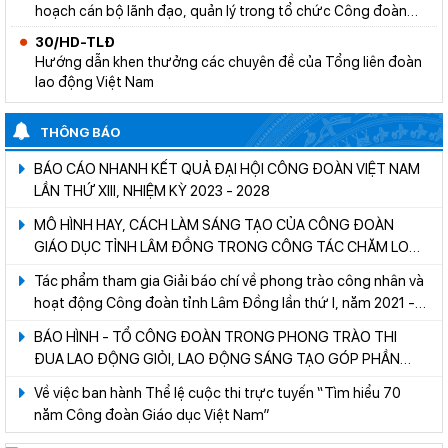
hoạch cán bộ lãnh đạo, quản lý trong tổ chức Công đoàn
ngành giáo dục - Giai đoạn 2028-2033
30/HD-TLĐ
Hướng dẫn khen thưởng các chuyên đề của Tổng liên đoàn
lao động Việt Nam
THÔNG BÁO
BÁO CÁO NHANH KẾT QUẢ ĐẠI HỘI CÔNG ĐOÀN VIỆT NAM
LẦN THỨ XIII, NHIỆM KỲ 2023 - 2028
MÔ HÌNH HAY, CÁCH LÀM SÁNG TẠO CỦA CÔNG ĐOÀN
GIÁO DỤC TỈNH LÂM ĐỒNG TRONG CÔNG TÁC CHĂM LO
ĐỜI SỐNG CHO ĐOÀN VIÊN, LAO ĐỘNG
Tác phẩm tham gia Giải báo chí về phong trào công nhân và
hoạt động Công đoàn tỉnh Lâm Đồng lần thứ I, năm 2021 -
2022
BÁO HÌNH - TỔ CÔNG ĐOÀN TRONG PHONG TRÀO THI
ĐUA LAO ĐỘNG GIỎI, LAO ĐỘNG SÁNG TẠO GÓP PHẦN
PHÁT TRIỂN SỰ NGHIỆP GIÁO DỤC NHÀ TRƯỜNG
Về việc ban hành Thể lệ cuộc thi trực tuyến “Tìm hiểu 70
năm Công đoàn Giáo dục Việt Nam”