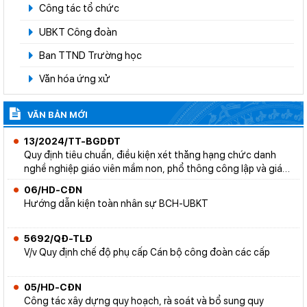
Công tác tổ chức
UBKT Công đoàn
Ban TTND Trường học
Văn hóa ứng xử
VĂN BẢN MỚI
13/2024/TT-BGDĐT
Quy định tiêu chuẩn, điều kiện xét thăng hạng chức danh
nghề nghiệp giáo viên mầm non, phổ thông công lập và giáo
viên dự bị đại học
06/HD-CĐN
Hướng dẫn kiện toàn nhân sự BCH-UBKT
5692/QĐ-TLĐ
V/v Quy định chế độ phụ cấp Cán bộ công đoàn các cấp
05/HD-CĐN
Công tác xây dựng quy hoạch, rà soát và bổ sung quy