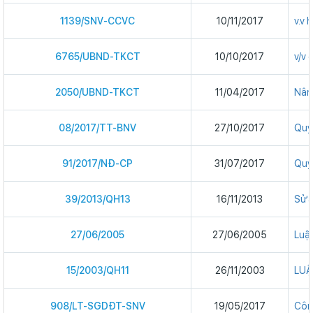
1139/SNV-CCVC
10/11/2017
v.v
6765/UBND-TKCT
10/10/2017
v/v
2050/UBND-TKCT
11/04/2017
Nân
08/2017/TT-BNV
27/10/2017
Quy 
91/2017/NĐ-CP
31/07/2017
Quy 
39/2013/QH13
16/11/2013
Sửa
27/06/2005
27/06/2005
Luật
15/2003/QH11
26/11/2003
LUẬ
908/LT-SGDĐT-SNV
19/05/2017
Côn