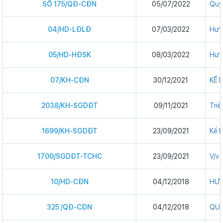
SỐ 175/QĐ-CĐN
05/07/2022
Quy
04/HD-LĐLĐ
07/03/2022
Hướ
05/HD-HĐSK
08/03/2022
Hướ
07/KH-CĐN
30/12/2021
KẾ H
2038/KH-SGDĐT
09/11/2021
Triể
1699/KH-SGDĐT
23/09/2021
Kế h
1700/SGDĐT-TCHC
23/09/2021
V/v
10/HD-CĐN
04/12/2018
HƯỚ
325 /QĐ-CĐN
04/12/2018
QUY