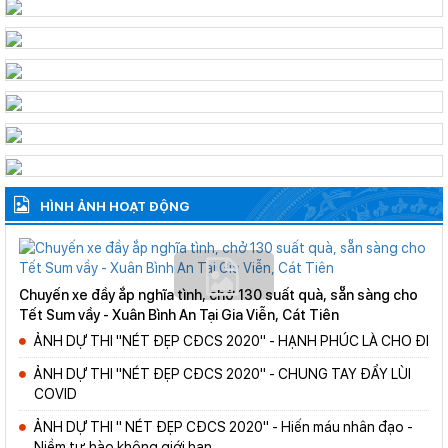
HÌNH ẢNH HOẠT ĐỘNG
Chuyến xe đầy ắp nghĩa tình, chở 130 suất quà, sẵn sàng cho
Tết Sum vầy - Xuân Bình An Tại Gia Viễn, Cát Tiên
ẢNH DỰ THI "NÉT ĐẸP CĐCS 2020" - HẠNH PHÚC LÀ CHO ĐI
ẢNH DỰ THI "NÉT ĐẸP CĐCS 2020" - CHUNG TAY ĐẨY LÙI
COVID
ẢNH DỰ THI " NÉT ĐẸP CĐCS 2020" - Hiến máu nhân đạo -
Niềm tự hào không giới hạn.