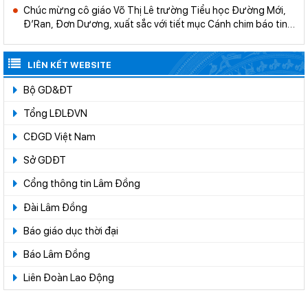
Chúc mừng cô giáo Võ Thị Lê trường Tiểu học Đường Mới,
Đ’Ran, Đơn Dương, xuất sắc với tiết mục Cánh chim báo tin
vui, đạt giải ba tại Liên hoan tiếng hát giáo viên toàn quốc lần
thứ V-2021
LIÊN KẾT WEBSITE
Bộ GD&ĐT
Tổng LĐLĐVN
CĐGD Việt Nam
Sở GDĐT
Cổng thông tin Lâm Đồng
Đài Lâm Đồng
Báo giáo dục thời đại
Báo Lâm Đồng
Liên Đoàn Lao Động