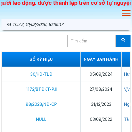
ười lao động, được thành lập trên cơ sở tự nguyện,
Thứ 2, 10/08/2026, 10:35:18
SỐ KÝ HIỆU
NGÀY BAN HÀNH
30/HD-TLĐ
05/09/2024
Hướ
1172/BTĐKT-P.II
27/08/2024
V/v 
98/2023/NĐ-CP
31/12/2023
Nghị
NULL
03/09/2022
Tài 