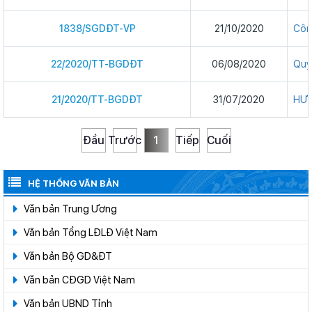
1838/SGDĐT-VP
21/10/2020
Côn
22/2020/TT-BGDĐT
06/08/2020
Quy 
21/2020/TT-BGDĐT
31/07/2020
HƯỚ
Đầu
Trước
1
Tiếp
Cuối
HỆ THỐNG VĂN BẢN
Văn bản Trung Ương
Văn bản Tổng LĐLĐ Việt Nam
Văn bản Bộ GD&ĐT
Văn bản CĐGD Việt Nam
Văn bản UBND Tỉnh