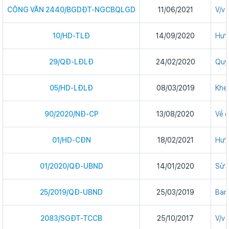
CÔNG VĂN 2440/BGDĐT-NGCBQLGD
11/06/2021
V/v
10/HD-TLĐ
14/09/2020
Hướ
29/QĐ-LĐLĐ
24/02/2020
Quy
05/HD-LĐLĐ
08/03/2019
Khe
90/2020/NĐ-CP
13/08/2020
Về đ
01/HD-CĐN
18/02/2021
Hướ
01/2020/QĐ-UBND
14/01/2020
Sửa
25/2019/QĐ-UBND
25/03/2019
Ban 
2083/SGĐT-TCCB
25/10/2017
V/v