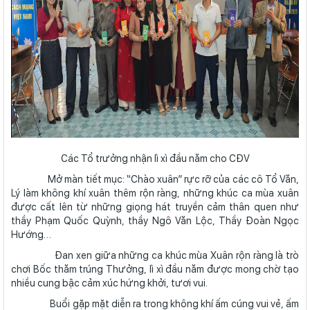
Các Tổ trưởng nhận lì xì đầu năm cho CĐV
Mở màn tiết mục: “Chào xuân” rực rỡ của các cô Tổ Văn,
Lý làm không khí xuân thêm rộn ràng, những khúc ca mùa xuân
được cất lên từ những giọng hát truyền cảm thân quen như
thầy Phạm Quốc Quỳnh, thầy Ngô Văn Lộc, Thầy Đoàn Ngọc
Hướng…
Đan xen giữa những ca khúc mùa Xuân rộn ràng là trò
chơi Bốc thăm trúng Thưởng, lì xì đầu năm được mong chờ tạo
nhiều cung bậc cảm xúc hứng khởi, tươi vui.
Buổi gặp mặt diễn ra trong không khí ấm cúng vui vẻ, ấm