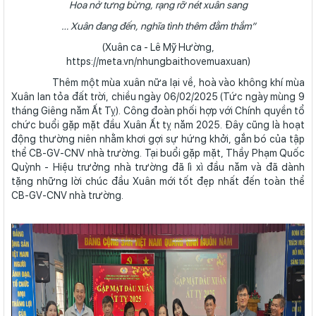
Hoa nở tưng bừng, rạng rỡ nét xuân sang
… Xuân đang đến, nghĩa tình thêm đằm thắm”
(Xuân ca - Lê Mỹ Hường,
https://meta.vn/nhungbaithovemuaxuan)
Thêm một mùa xuân nữa lại về, hoà vào không khí mùa
Xuân lan tỏa đất trời, chiều ngày 06/02/2025 (Tức ngày mùng 9
tháng Giêng năm Ất Tỵ). Công đoàn phối hợp với Chính quyền tổ
chức buổi gặp mặt đầu Xuân Ất tỵ năm 2025. Đây cũng là hoạt
động thường niên nhằm khơi gợi sự hứng khởi, gắn bó của tập
thể CB-GV-CNV nhà trường. Tại buổi gặp mặt, Thầy Phạm Quốc
Quỳnh - Hiệu trưởng nhà trường đã lì xì đầu năm và đã dành
tặng những lời chúc đầu Xuân mới tốt đẹp nhất đến toàn thể
CB-GV-CNV nhà trường.