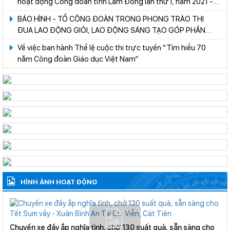
hoạt động Công đoàn tỉnh Lâm Đồng lần thứ I, năm 2021 -
2022
BÁO HÌNH - TỔ CÔNG ĐOÀN TRONG PHONG TRÀO THI
ĐUA LAO ĐỘNG GIỎI, LAO ĐỘNG SÁNG TẠO GÓP PHẦN
PHÁT TRIỂN SỰ NGHIỆP GIÁO DỤC NHÀ TRƯỜNG
Về việc ban hành Thể lệ cuộc thi trực tuyến “Tìm hiểu 70
năm Công đoàn Giáo dục Việt Nam”
HÌNH ẢNH HOẠT ĐỘNG
Chuyến xe đầy ắp nghĩa tình, chở 130 suất quà, sẵn sàng cho