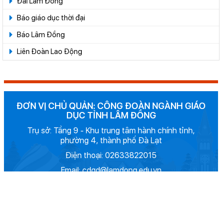
Đài Lâm Đồng
Báo giáo dục thời đại
Báo Lâm Đồng
Liên Đoàn Lao Động
ĐƠN VỊ CHỦ QUẢN: CÔNG ĐOÀN NGÀNH GIÁO
DỤC TỈNH LÂM ĐỒNG
Trụ sở: Tầng 9 - Khu trung tâm hành chính tỉnh,
phường 4, thành phố Đà Lạt
Điện thoại: 02633822015
Email: cdgd@lamdong.edu.vn
Bản quyền thuộc Cổng Thông tin điện tử CÔNG
ĐOÀN NGÀNH GIÁO DỤC LÂM ĐỒNG