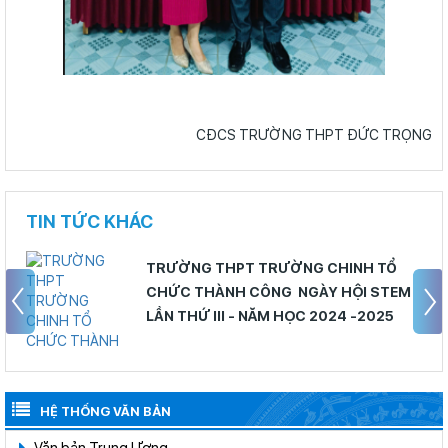
CĐCS TRƯỜNG THPT ĐỨC TRỌNG
TIN TỨC KHÁC
TRƯỜNG THPT TRƯỜNG CHINH TỔ
CHỨC THÀNH CÔNG NGÀY HỘI STEM
LẦN THỨ III - NĂM HỌC 2024 -2025
HỆ THỐNG VĂN BẢN
Văn bản Trung Ương