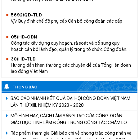
5692/QĐ-TLĐ
V/v Quy định chế độ phụ cấp Cán bộ công đoàn các cấp
05/HD-CĐN
Công tác xây dựng quy hoạch, rà soát và bổ sung quy
hoạch cán bộ lãnh đạo, quản lý trong tổ chức Công đoàn
ngành giáo dục - Giai đoạn 2028-2033
30/HD-TLĐ
Hướng dẫn khen thưởng các chuyên đề của Tổng liên đoàn
lao động Việt Nam
THÔNG BÁO
BÁO CÁO NHANH KẾT QUẢ ĐẠI HỘI CÔNG ĐOÀN VIỆT NAM
LẦN THỨ XIII, NHIỆM KỲ 2023 - 2028
MÔ HÌNH HAY, CÁCH LÀM SÁNG TẠO CỦA CÔNG ĐOÀN
GIÁO DỤC TỈNH LÂM ĐỒNG TRONG CÔNG TÁC CHĂM LO
ĐỜI SỐNG CHO ĐOÀN VIÊN, LAO ĐỘNG
Tác phẩm tham gia Giải báo chí về phong trào công nhân và