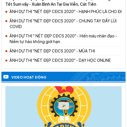
Tết Sum vầy - Xuân Bình An Tại Gia Viễn, Cát Tiên
ẢNH DỰ THI "NÉT ĐẸP CĐCS 2020" - HẠNH PHÚC LÀ CHO ĐI
ẢNH DỰ THI "NÉT ĐẸP CĐCS 2020" - CHUNG TAY ĐẨY LÙI
COVID
ẢNH DỰ THI " NÉT ĐẸP CĐCS 2020" - Hiến máu nhân đạo -
Niềm tự hào không giới hạn.
ẢNH DỰ THI "NÉT ĐẸP CĐCS 2020" - MÙA THI
ẢNH DỰ THI "NÉT ĐẸP CĐCS 2020" - DẠY HỌC ONLINE
VIDEO HOẠT ĐỘNG