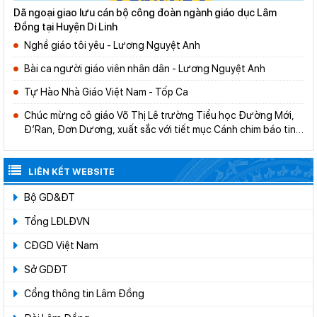
Dã ngoại giao lưu cán bộ công đoàn ngành giáo dục Lâm
Đồng tại Huyện Di Linh
Nghề giáo tôi yêu - Lương Nguyệt Anh
Bài ca người giáo viên nhân dân - Lương Nguyệt Anh
Tự Hào Nhà Giáo Việt Nam - Tốp Ca
Chúc mừng cô giáo Võ Thị Lê trường Tiểu học Đường Mới,
Đ’Ran, Đơn Dương, xuất sắc với tiết mục Cánh chim báo tin
vui, đạt giải ba tại Liên hoan tiếng hát giáo viên toàn quốc lần
thứ V-2021
LIÊN KẾT WEBSITE
Bộ GD&ĐT
Tổng LĐLĐVN
CĐGD Việt Nam
Sở GDĐT
Cổng thông tin Lâm Đồng