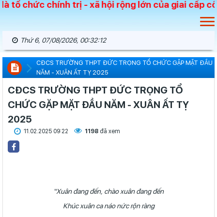
nh trị - xã hội rộng lớn của giai cấp công nhân và 
Thứ 6, 07/08/2026, 00:32:13
CĐCS TRƯỜNG THPT ĐỨC TRỌNG TỔ CHỨC GẶP MẶT ĐẦU
NĂM - XUÂN ẤT TỴ 2025
CĐCS TRƯỜNG THPT ĐỨC TRỌNG TỔ
CHỨC GẶP MẶT ĐẦU NĂM - XUÂN ẤT TỴ
2025
11.02.2025 09:22
1198
đã xem
“Xuân đang đến, chào xuân đang đến
Khúc xuân ca náo nức rộn ràng